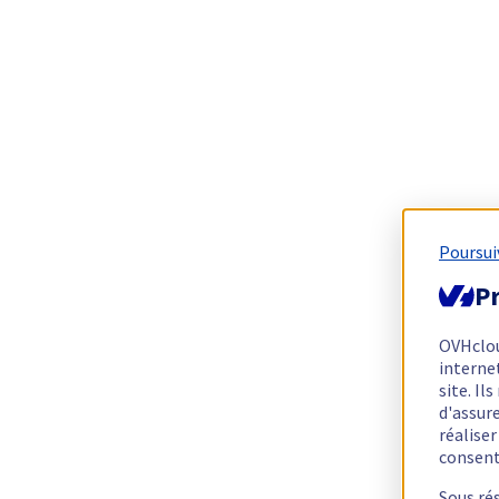
Poursui
Pr
OVHclo
interne
site. I
d'assur
réalise
consen
Sous ré