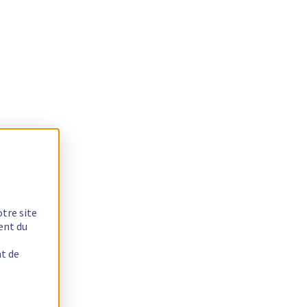
otre site
ent du
nt de