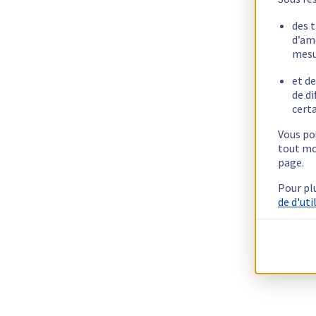
des 
d’am
mesu
et de
de di
certa
Vous pou
tout mo
page.
Pour pl
de d'uti