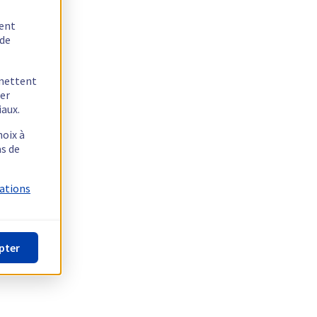
tent
 de
rmettent
ger
iaux.
hoix à
as de
mations
pter