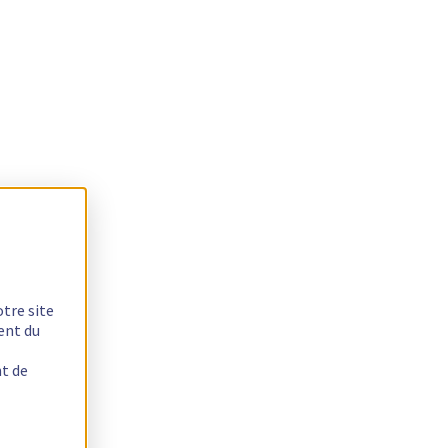
otre site
ent du
nt de