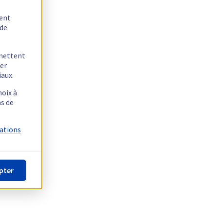
tent
 de
rmettent
ger
iaux.
hoix à
as de
mations
pter