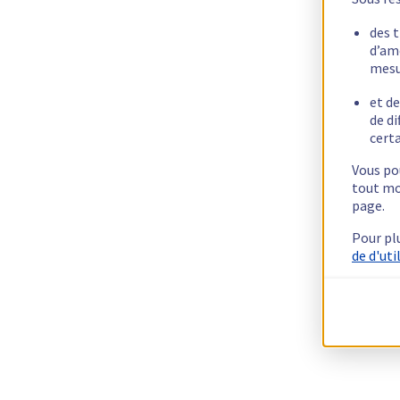
des 
d’am
mesu
et de
de di
certa
Vous pou
tout mo
page.
Pour pl
de d'uti