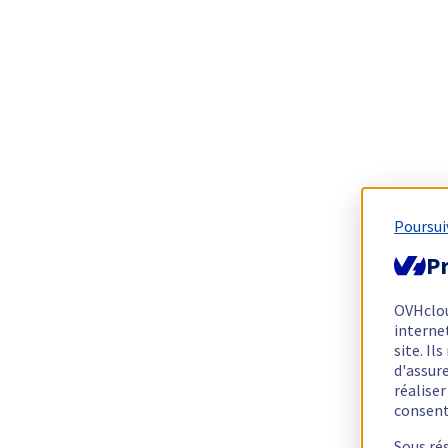
Poursui
Pr
OVHclo
interne
site. I
d'assur
réalise
consen
Sous ré