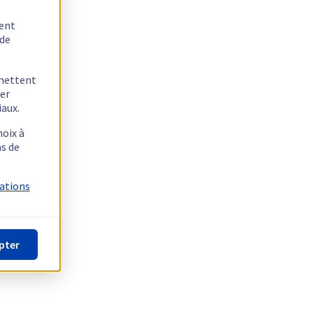
tent
 de
rmettent
ger
iaux.
hoix à
as de
mations
pter