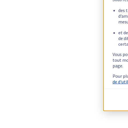
des 
d’am
mesu
et de
de di
certa
Vous pou
tout mo
page.
Pour pl
de d'uti