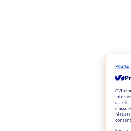
Poursui
Pr
OVHclo
interne
site. I
d'assur
réalise
consen
Sous ré