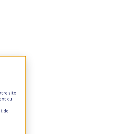
otre site
ent du
nt de