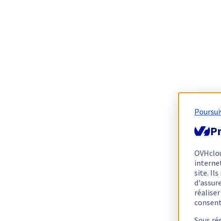
Poursui
Pr
OVHclo
interne
site. I
d'assur
réalise
consen
Sous ré