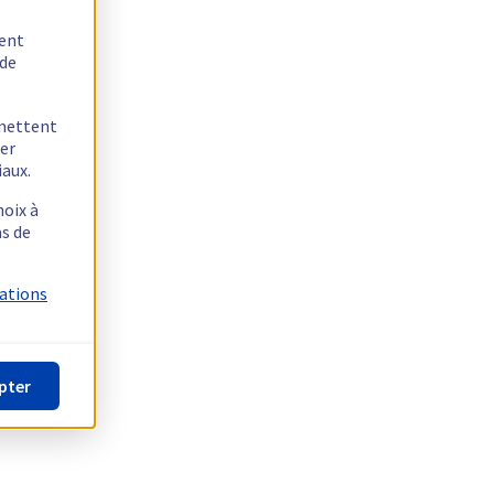
tent
 de
rmettent
ger
iaux.
hoix à
as de
mations
pter