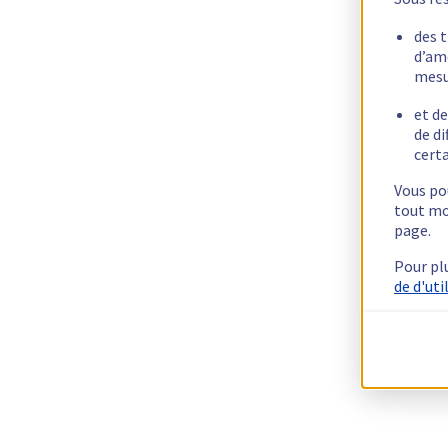
des 
d’am
mesu
et de
de di
certa
Vous pou
tout mo
page.
Pour pl
de d'uti