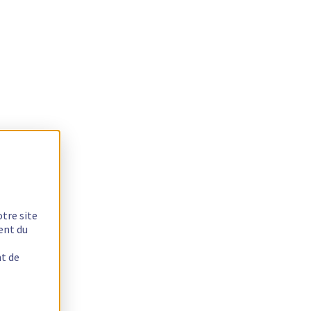
otre site
ent du
nt de