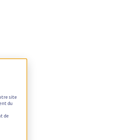
otre site
ent du
nt de