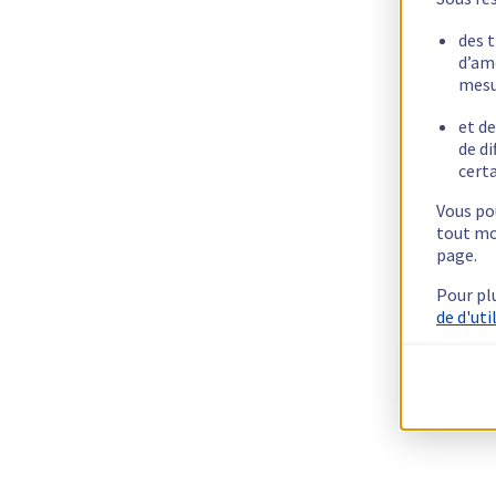
des 
d’am
mesu
et de
de di
certa
Vous pou
tout mo
page.
Pour pl
de d'uti