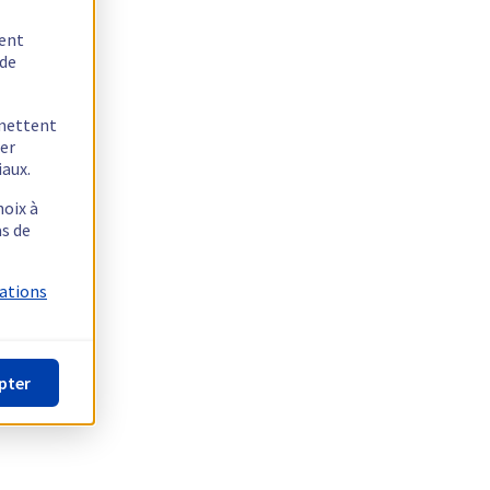
tent
 de
rmettent
ger
iaux.
hoix à
as de
mations
pter