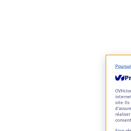
Poursui
Pr
OVHclo
interne
site. I
d'assur
réalise
consen
Sous ré