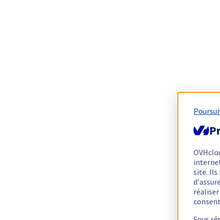
Poursui
Pr
OVHclo
interne
site. I
d'assur
réalise
consen
Sous ré