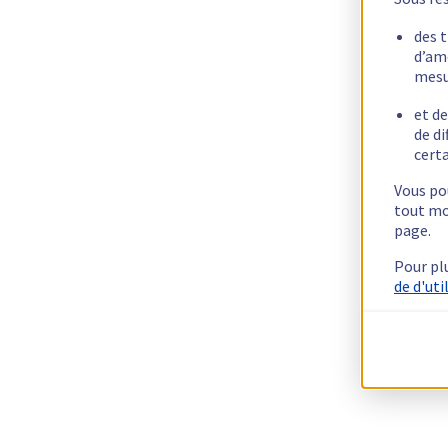
des 
d’am
mesu
et de
de di
certa
Vous pou
tout mo
page.
Pour pl
de d'uti