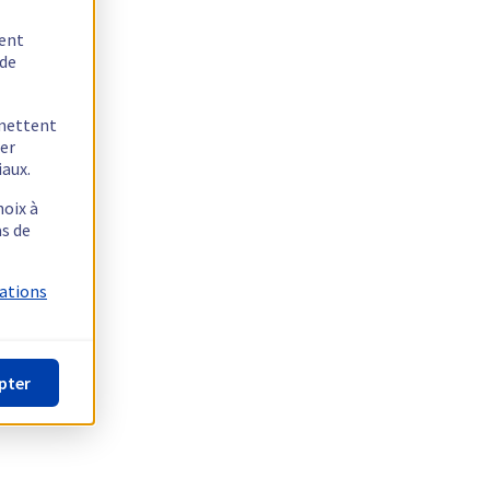
tent
 de
rmettent
ger
iaux.
hoix à
as de
mations
pter