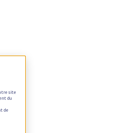
otre site
ent du
nt de