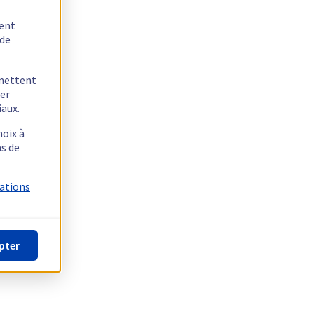
tent
 de
rmettent
ger
iaux.
hoix à
as de
mations
pter