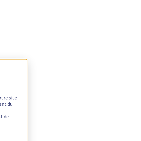
otre site
ent du
nt de