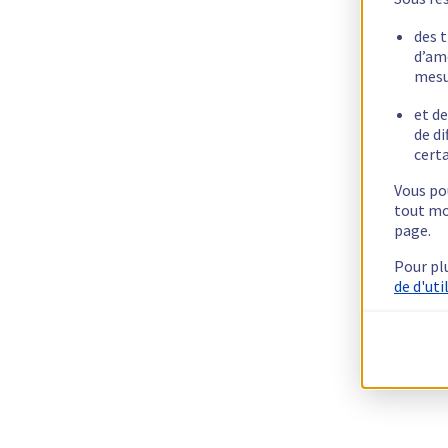
des 
d’am
mesu
et de
de di
certa
Vous pou
tout mo
page.
Pour pl
de d'uti