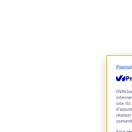
Poursui
Pr
OVHclo
interne
site. I
d'assur
réalise
consen
Sous ré