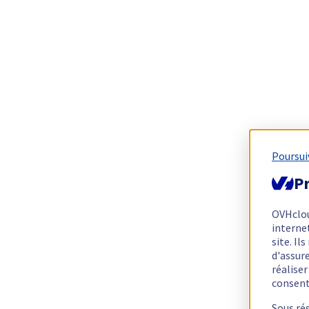
Poursui
Pr
OVHclo
interne
site. I
d'assur
réalise
consen
Sous ré