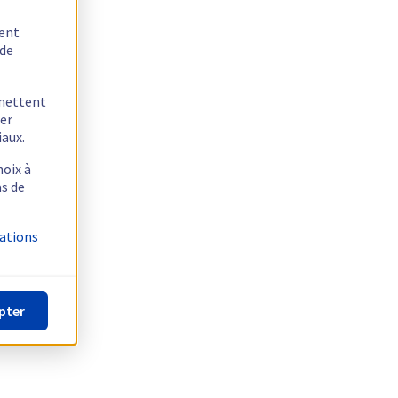
tent
 de
rmettent
ger
iaux.
hoix à
as de
mations
pter