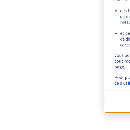
des 
d’am
mesu
et de
de di
certa
Vous pou
tout mo
page.
Pour pl
de d'uti