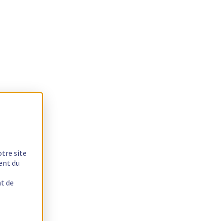
otre site
ent du
nt de