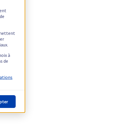
tent
 de
rmettent
ger
iaux.
hoix à
as de
mations
pter