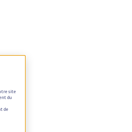
otre site
ent du
nt de