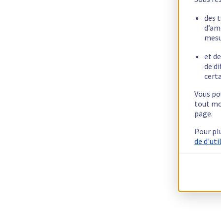
des 
d’am
mesu
et de
de di
certa
Vous pou
tout mo
page.
Pour pl
de d'uti