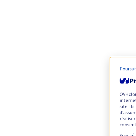
Poursui
Pr
OVHclo
interne
site. I
d'assur
réalise
consen
Sous ré