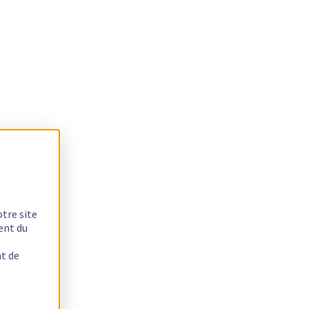
otre site
ent du
nt de