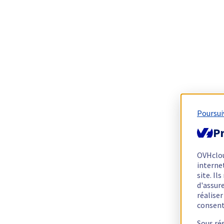
Poursui
Pr
OVHclo
interne
site. I
d'assur
réalise
consen
Sous ré