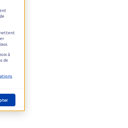
tent
 de
rmettent
ger
iaux.
hoix à
as de
mations
pter