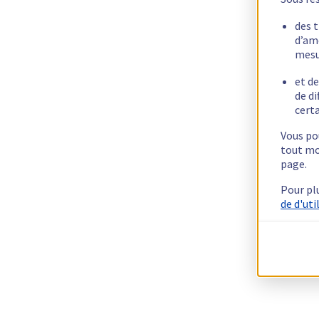
des 
d’am
mesu
et de
de di
certa
Vous pou
tout mo
page.
Pour pl
de d'uti