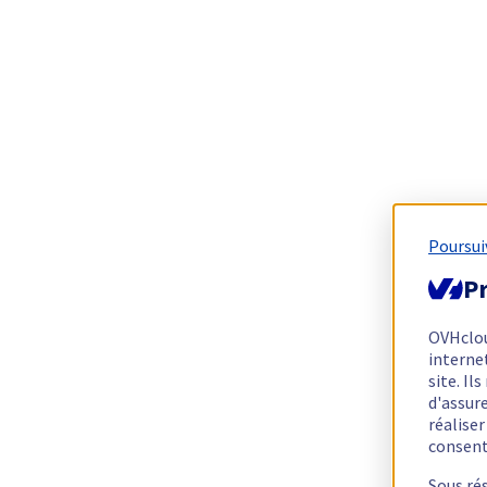
Poursui
Pr
OVHclo
interne
site. I
d'assur
réalise
consen
Sous ré