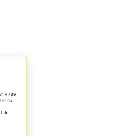
otre site
ent du
nt de