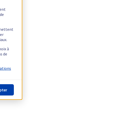
tent
 de
rmettent
ger
iaux.
hoix à
as de
mations
pter