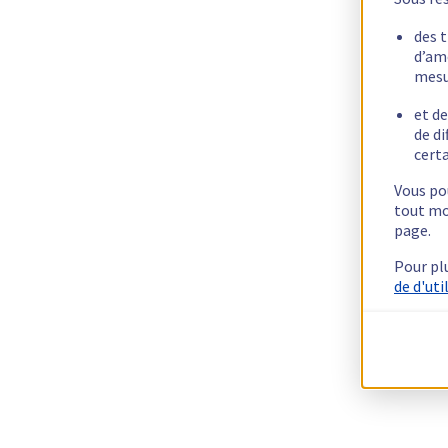
des 
d’am
mesu
et de
de di
certa
Vous pou
tout mo
page.
Pour pl
de d'uti