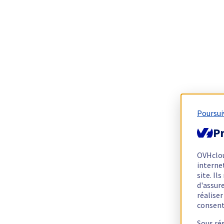
Poursui
Pr
OVHclo
interne
site. I
d'assur
réalise
consen
Sous ré