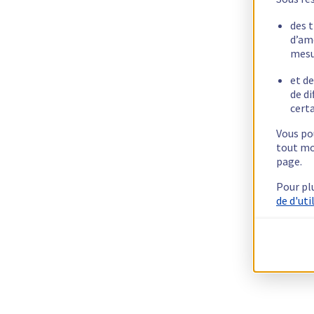
des 
d’am
mesu
et de
de di
certa
Vous pou
tout mo
page.
Pour pl
de d'uti