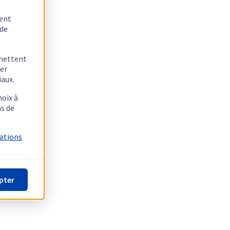
tent
 de
rmettent
ger
iaux.
hoix à
as de
mations
pter