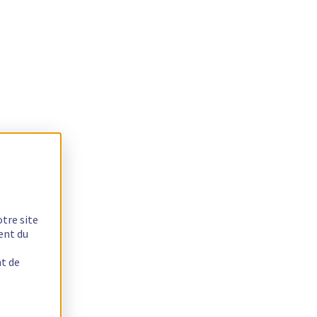
otre site
ent du
nt de