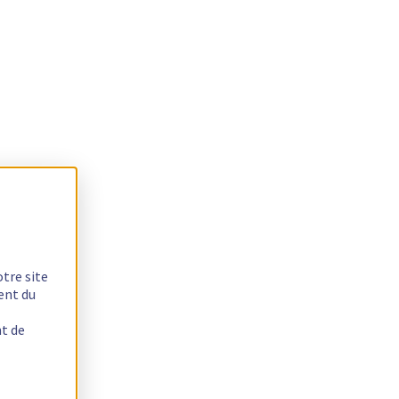
otre site
ent du
nt de