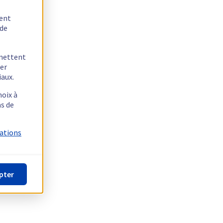
tent
 de
rmettent
ger
iaux.
hoix à
as de
mations
pter