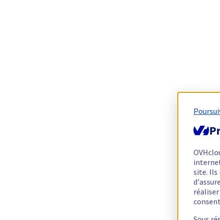
Poursui
Pr
OVHclo
interne
site. I
d'assur
réalise
consen
Sous ré