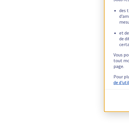
des 
d’am
mesu
et de
de di
certa
Vous pou
tout mo
page.
Pour pl
de d'uti