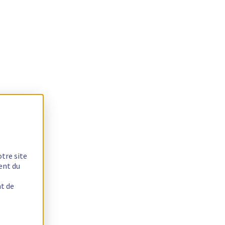
otre site
ent du
nt de