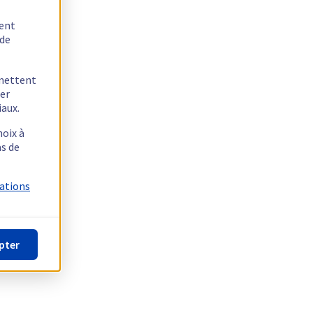
tent
 de
rmettent
ger
iaux.
hoix à
as de
mations
pter