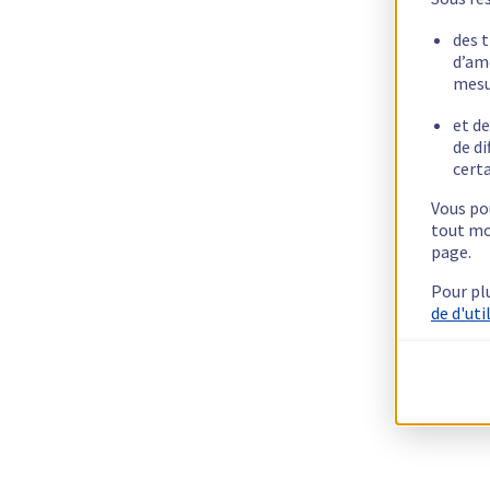
des 
d’am
mesu
et de
de di
certa
Vous pou
tout mo
page.
Pour pl
de d'uti