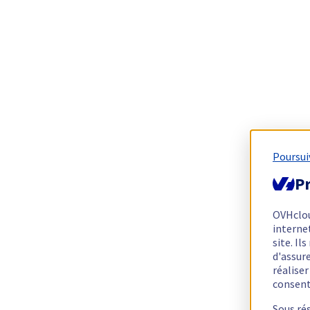
Poursui
Pr
OVHclo
interne
site. I
d'assur
réalise
consen
Sous ré