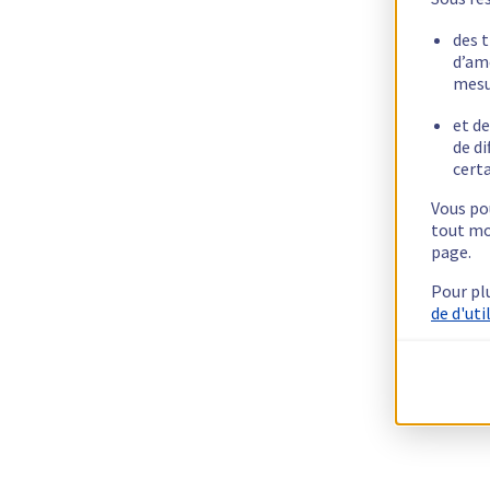
des 
d’am
mesu
et de
de di
certa
Vous pou
tout mo
page.
Pour pl
de d'uti