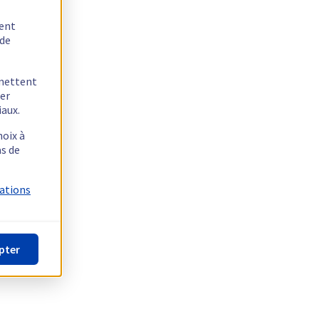
tent
 de
rmettent
ger
iaux.
hoix à
as de
mations
pter