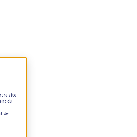
otre site
ent du
nt de