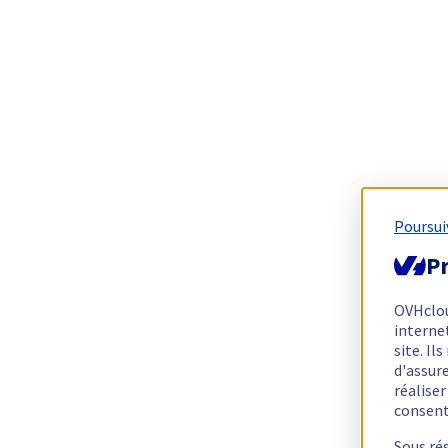
Poursui
Pr
OVHclo
interne
site. I
d'assur
réalise
consen
Sous ré