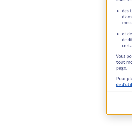
des 
d’am
mesu
et de
de di
certa
Vous pou
tout mo
page.
Pour pl
de d'uti