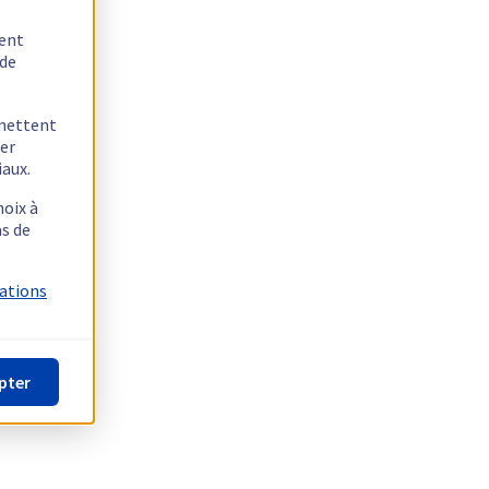
tent
 de
rmettent
ger
iaux.
hoix à
as de
mations
pter