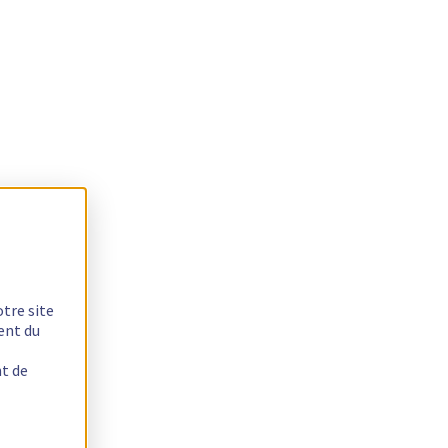
otre site
ent du
nt de