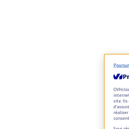
Poursui
Pr
OVHclo
interne
site. I
d'assur
réalise
consen
Sous ré