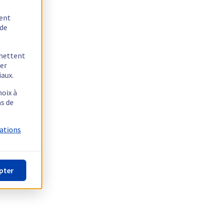
tent
 de
rmettent
ger
iaux.
hoix à
as de
mations
pter