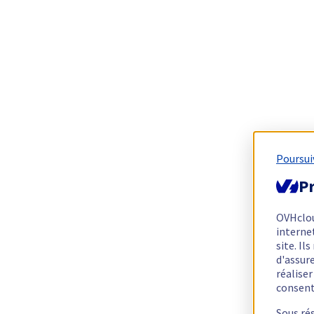
Poursui
Pr
OVHclo
interne
site. I
d'assur
réalise
consen
Sous ré