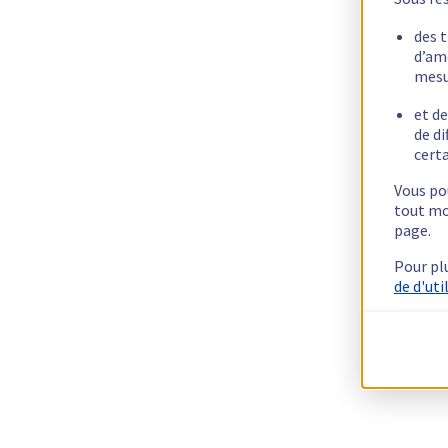
des 
d’am
mesu
et de
de di
certa
Vous pou
tout mo
page.
Pour pl
de d'uti