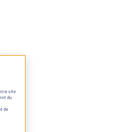
otre site
ent du
nt de