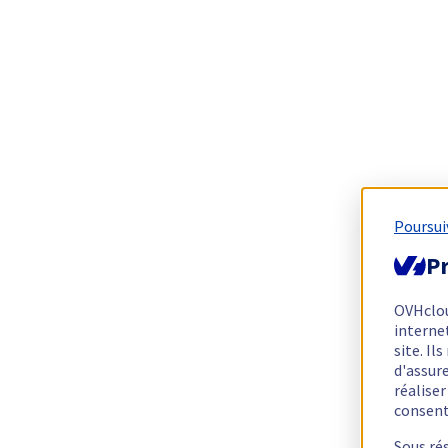
Poursui
Pr
OVHclo
interne
site. I
d'assur
réalise
consen
Sous ré