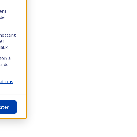
tent
 de
rmettent
ger
iaux.
hoix à
as de
mations
pter