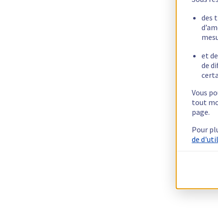
des 
d’am
mesu
et de
de di
certa
Vous pou
tout mo
page.
Pour pl
de d'uti