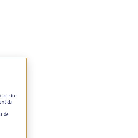
otre site
ent du
nt de