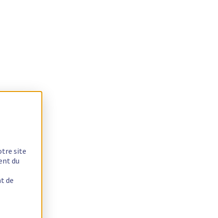
otre site
ent du
nt de