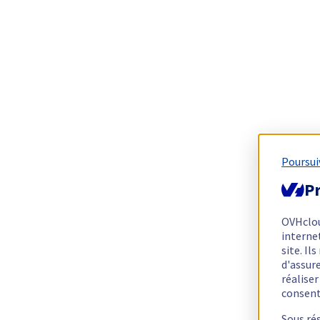
Poursui
Pr
OVHclo
interne
site. I
d'assur
réalise
consen
Sous ré