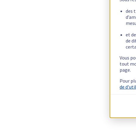
des 
d’am
mesu
et de
de di
certa
Vous pou
tout mo
page.
Pour pl
de d'uti