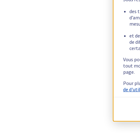
des 
d’am
mesu
et de
de di
certa
Vous pou
tout mo
page.
Pour pl
de d'uti