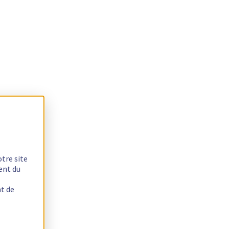
otre site
ent du
nt de