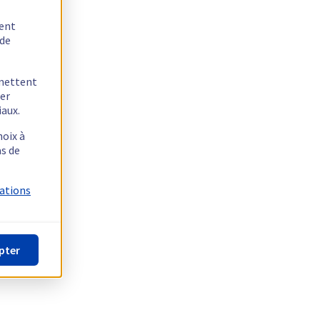
tent
 de
rmettent
ger
iaux.
hoix à
as de
mations
pter