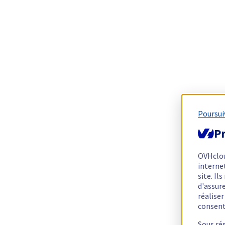
Poursui
Pr
OVHclo
interne
site. I
d'assur
réalise
consen
Sous ré