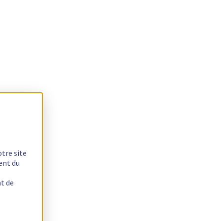
otre site
ent du
nt de