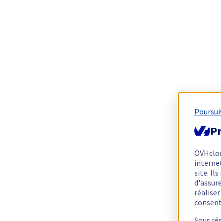
Poursui
Pr
OVHclo
interne
site. I
d'assur
réalise
consen
Sous ré