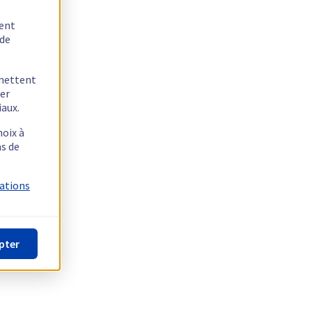
tent
 de
rmettent
ger
iaux.
hoix à
as de
mations
pter