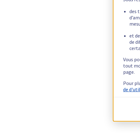
des 
d’am
mesu
et de
de di
certa
Vous pou
tout mo
page.
Pour pl
de d'uti