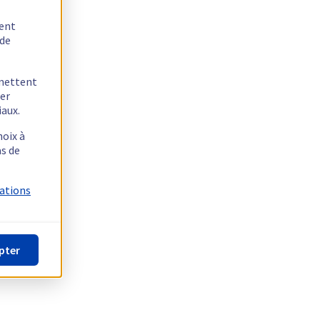
tent
 de
rmettent
ger
iaux.
hoix à
as de
mations
pter