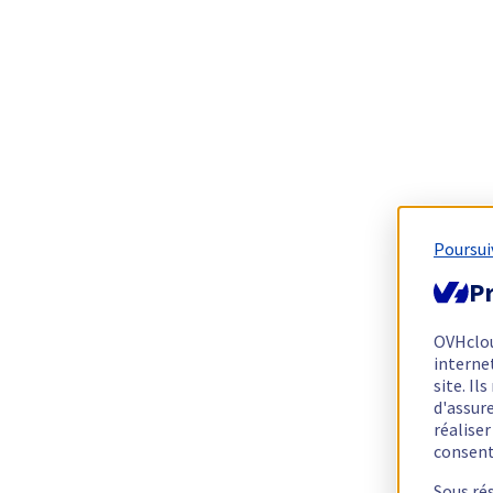
Poursui
Pr
OVHclo
interne
site. I
d'assur
réalise
consen
Sous ré