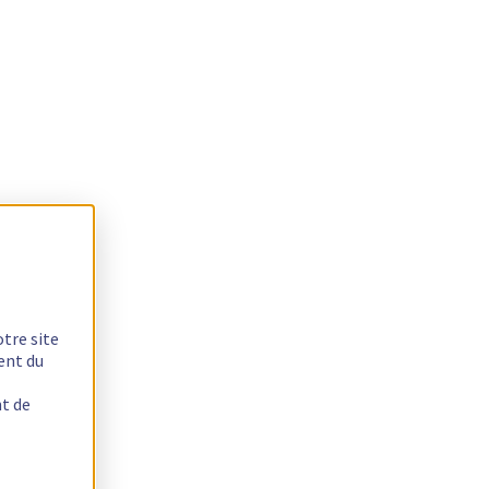
otre site
ent du
nt de