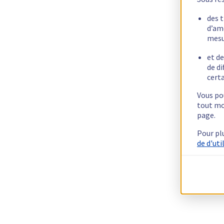
des 
d’am
mesu
et de
de di
certa
Vous pou
tout mo
page.
Pour pl
de d'uti