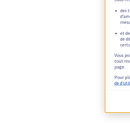
des 
d’am
mesu
et de
de di
certa
Vous pou
tout mo
page.
Pour pl
de d'uti