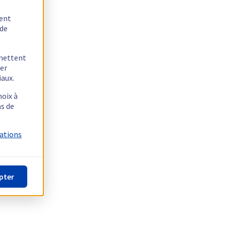
tent
 de
rmettent
ger
iaux.
hoix à
as de
mations
pter