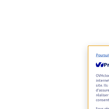
Poursui
Pr
OVHclo
interne
site. I
d'assur
réalise
consen
Sous ré