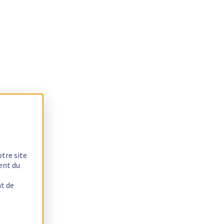
otre site
ent du
nt de