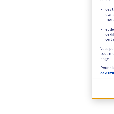
des 
d’am
mesu
et de
de di
certa
Vous pou
tout mo
page.
Pour pl
de d'uti