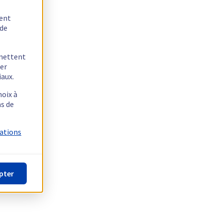
tent
 de
rmettent
ger
iaux.
hoix à
as de
mations
pter