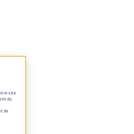
otre site
ent du
nt de