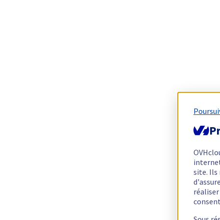
Poursui
Pr
OVHclo
interne
site. I
d'assur
réalise
consen
Sous ré