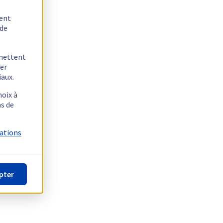
tent
 de
rmettent
ger
iaux.
hoix à
as de
mations
pter