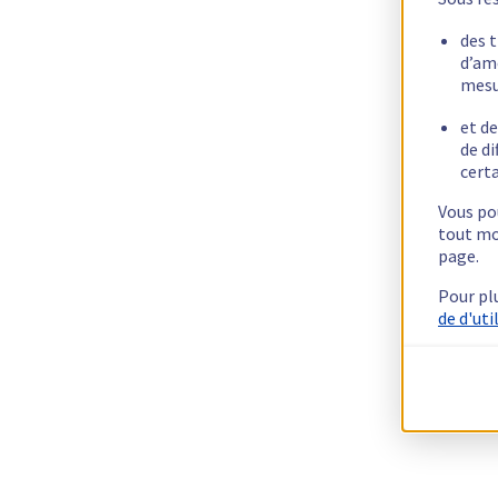
des 
d’am
mesu
et de
de di
certa
Vous pou
tout mo
page.
Pour pl
de d'uti