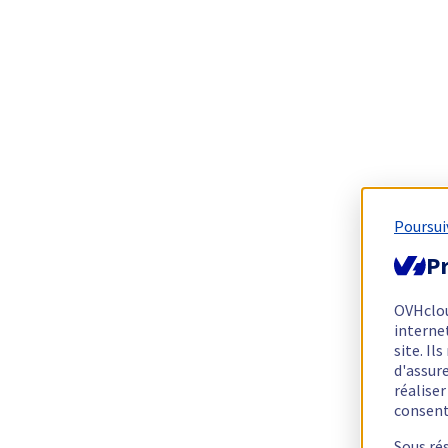
Poursui
Pr
OVHclo
interne
site. I
d'assur
réalise
consen
Sous ré