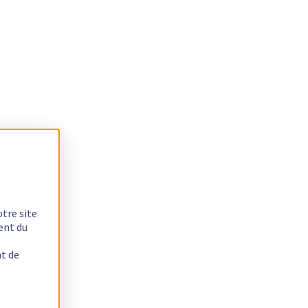
otre site
ent du
nt de