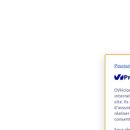
Poursui
Pr
OVHclo
interne
site. I
d'assur
réalise
consen
Sous ré