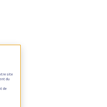
otre site
ent du
nt de