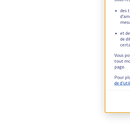
des 
d’am
mesu
et de
de di
certa
Vous pou
tout mo
page.
Pour pl
de d'uti