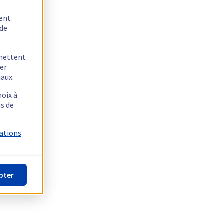
tent
 de
rmettent
ger
iaux.
hoix à
as de
mations
pter