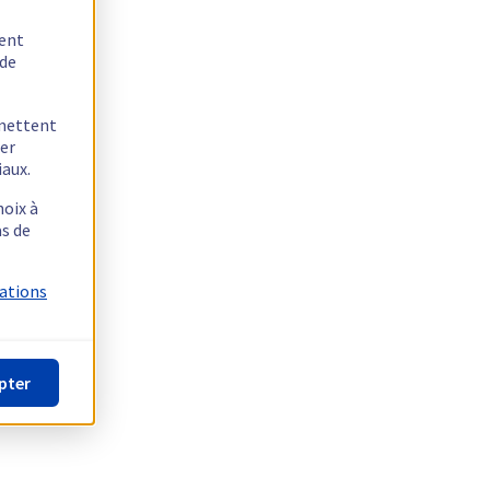
tent
 de
rmettent
ger
iaux.
hoix à
as de
mations
pter