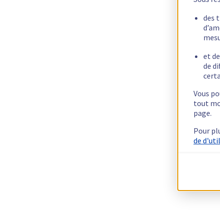
des 
d’am
mesu
et de
de di
certa
Vous pou
tout mo
page.
Pour pl
de d'uti