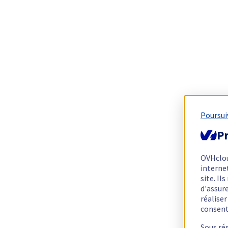
Poursui
Pr
OVHclo
interne
site. I
d'assur
réalise
consen
Sous ré