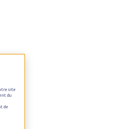
otre site
ent du
nt de