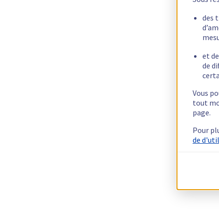
des 
d’am
mesu
et de
de di
certa
Vous pou
tout mo
page.
Pour pl
de d'uti