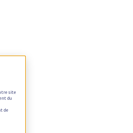
otre site
ent du
nt de