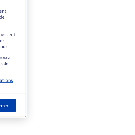
tent
 de
rmettent
ger
iaux.
hoix à
as de
mations
pter