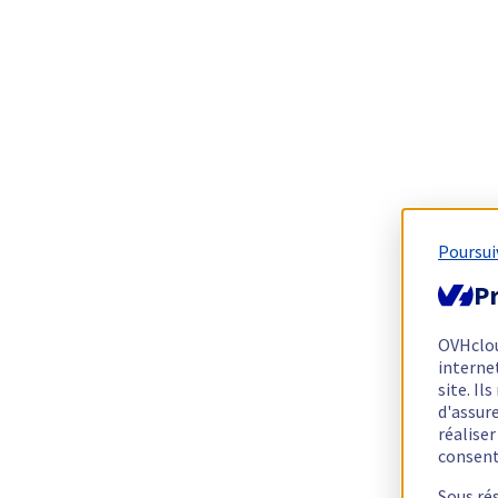
Poursui
Pr
OVHclo
interne
site. I
d'assur
réalise
consen
Sous ré