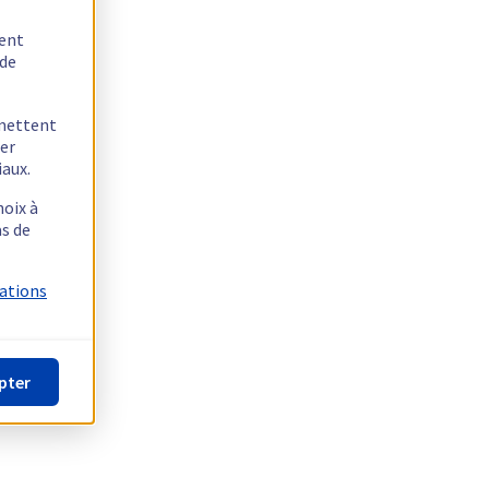
tent
 de
rmettent
ger
iaux.
hoix à
as de
mations
pter