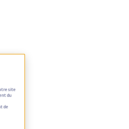
otre site
ent du
nt de