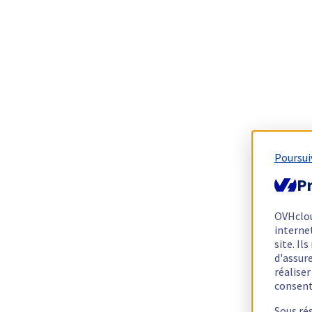
Poursui
Pr
OVHclo
interne
site. I
d'assur
réalise
consen
Sous ré