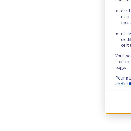
des 
d’am
mesu
et de
de di
certa
Vous pou
tout mo
page.
Pour pl
de d'uti