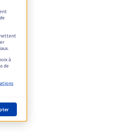
tent
 de
rmettent
ger
iaux.
hoix à
as de
mations
pter