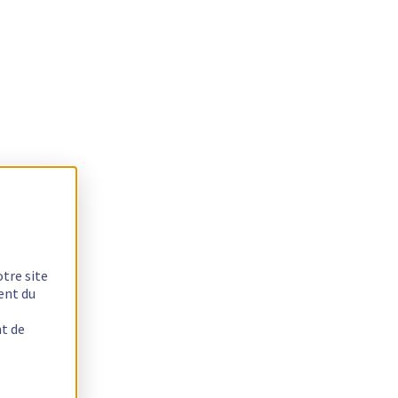
otre site
ent du
nt de