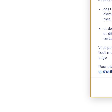
des 
d’am
mesu
et de
de di
certa
Vous pou
tout mo
page.
Pour pl
de d'uti