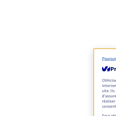
Poursui
Pr
OVHclo
interne
site. I
d'assur
réalise
consen
Sous ré