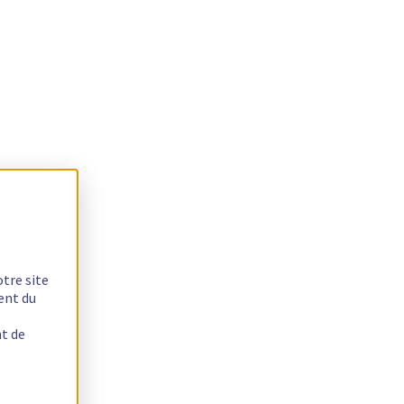
otre site
ent du
nt de