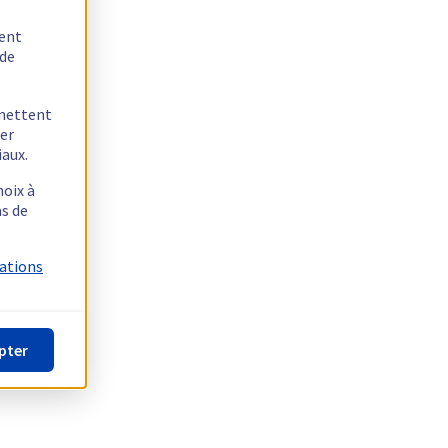
tent
 de
rmettent
ger
iaux.
hoix à
as de
mations
pter