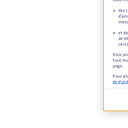
des 
d’am
mesu
et de
de di
certa
Vous pou
tout mo
page.
Pour pl
de d'uti