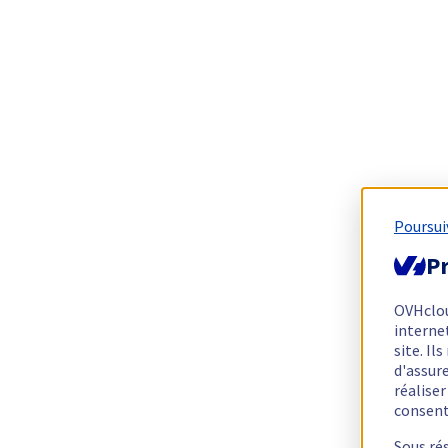
Poursui
Pr
OVHclo
interne
site. I
d'assur
réalise
consen
Sous ré