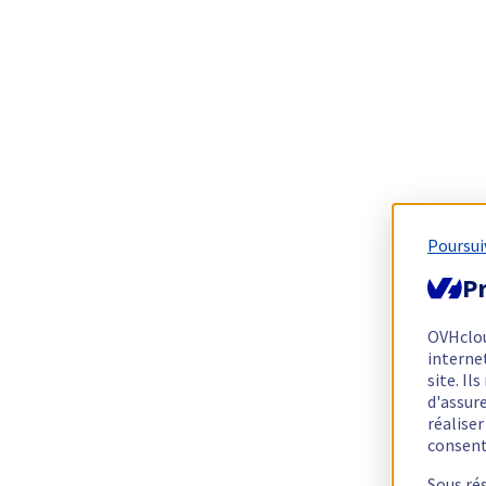
Poursui
Pr
OVHclo
interne
site. I
d'assur
réalise
consen
Sous ré