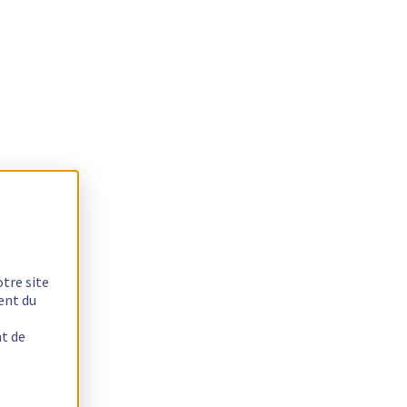
otre site
ent du
nt de