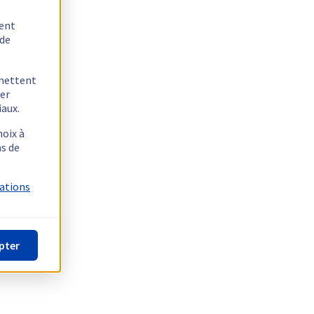
tent
 de
rmettent
ger
iaux.
hoix à
as de
mations
pter