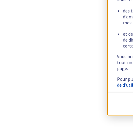
des 
d’am
mesu
et de
de di
certa
Vous pou
tout mo
page.
Pour pl
de d'uti