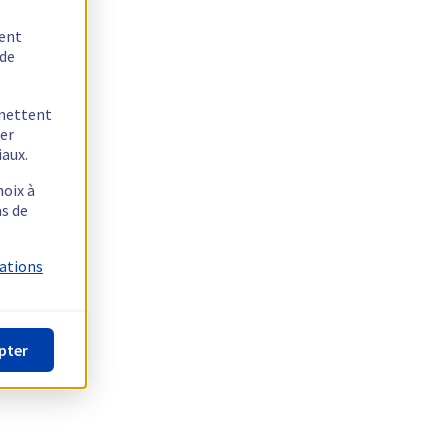
tent
 de
rmettent
ger
iaux.
hoix à
as de
mations
pter