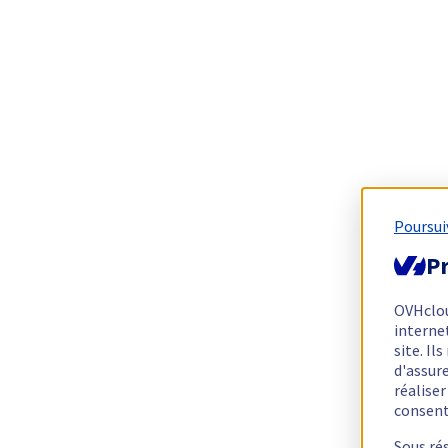
Poursui
Pr
OVHclo
interne
site. I
d'assur
réalise
consen
Sous ré