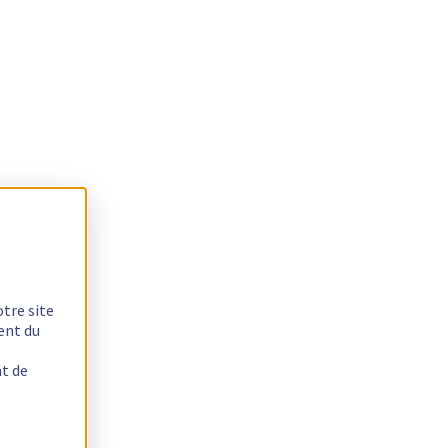
otre site
ent du
nt de