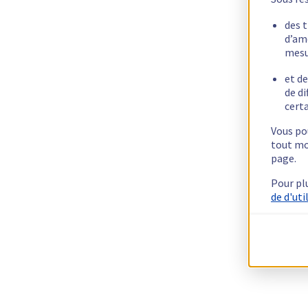
des 
d’am
mesu
et de
de di
certa
Vous pou
tout mo
page.
Pour pl
de d'uti