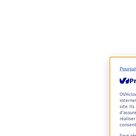
Poursui
Pr
OVHclo
interne
site. I
d'assur
réalise
consen
Sous ré