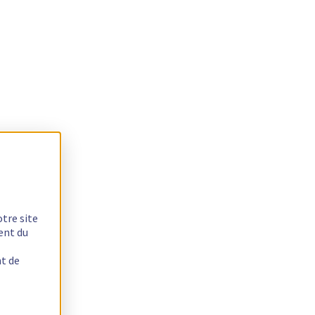
otre site
ent du
nt de