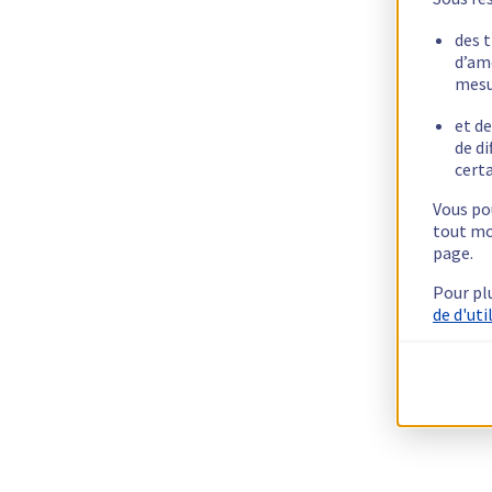
des 
d’am
mesu
et de
de di
certa
Vous pou
tout mo
page.
Pour pl
de d'uti