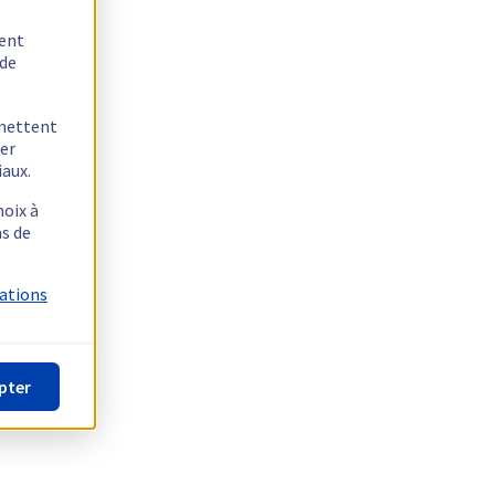
tent
 de
rmettent
ger
iaux.
hoix à
as de
mations
pter