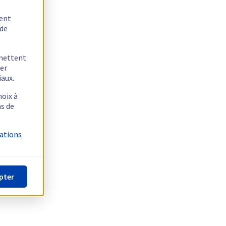
tent
 de
rmettent
ger
iaux.
hoix à
as de
mations
pter