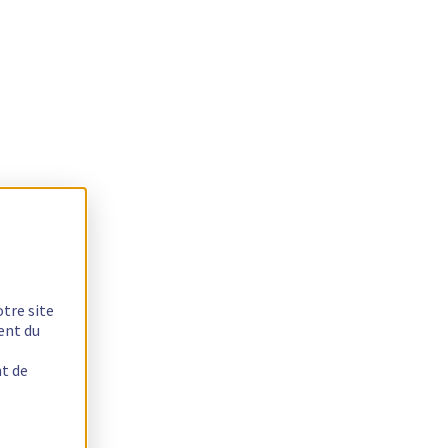
otre site
ent du
nt de