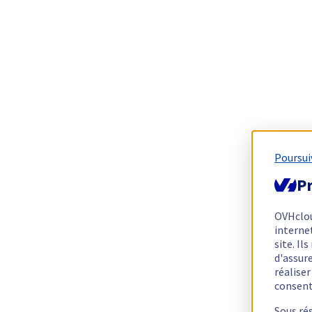
Poursui
Pr
OVHclo
interne
site. I
d'assur
réalise
consen
Sous ré