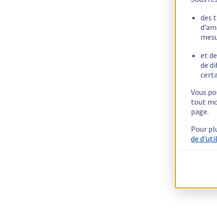
des 
d’am
mesu
et de
de di
certa
Vous pou
tout mo
page.
Pour pl
de d'uti