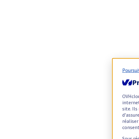
Poursui
Pr
OVHclo
interne
site. I
d'assur
réalise
consen
Sous ré