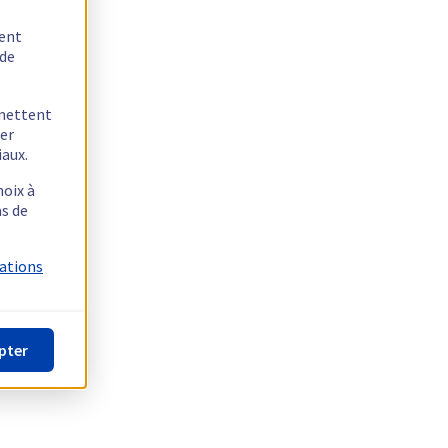
tent
 de
rmettent
ger
iaux.
hoix à
as de
mations
pter