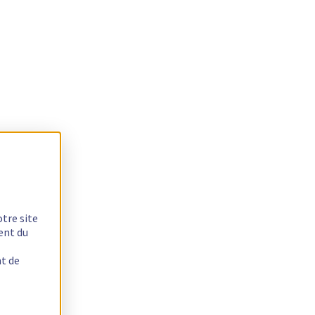
otre site
ent du
nt de