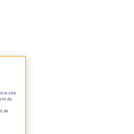
otre site
ent du
nt de