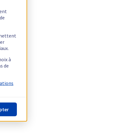
tent
 de
rmettent
ger
iaux.
hoix à
as de
mations
pter