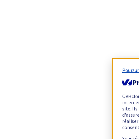
Poursui
Pr
OVHclo
interne
site. I
d'assur
réalise
consen
Sous ré