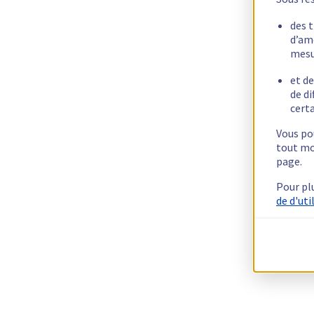
des 
d’am
mesu
et de
de di
certa
Vous pou
tout mo
page.
Pour pl
de d'uti