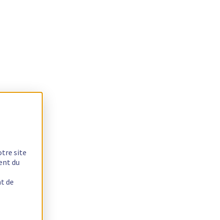
otre site
ent du
nt de