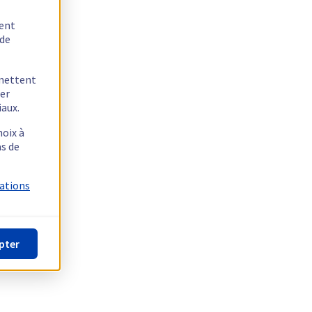
tent
 de
rmettent
ger
iaux.
hoix à
as de
mations
pter