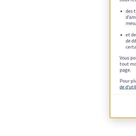
des 
d’am
mesu
et de
de di
certa
Vous pou
tout mo
page.
Pour pl
de d'uti