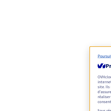
Poursui
Pr
OVHclo
interne
site. I
d'assur
réalise
consen
Sous ré