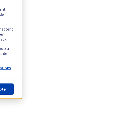
tent
 de
rmettent
ger
iaux.
hoix à
as de
mations
pter