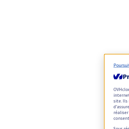
Poursui
Pr
OVHclo
interne
site. I
d'assur
réalise
consen
Sous ré