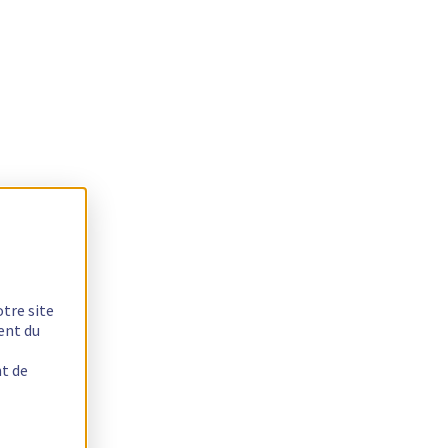
otre site
ent du
nt de