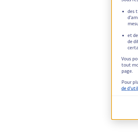
des 
d’am
mesu
et de
de di
certa
Vous pou
tout mo
page.
Pour pl
de d'uti