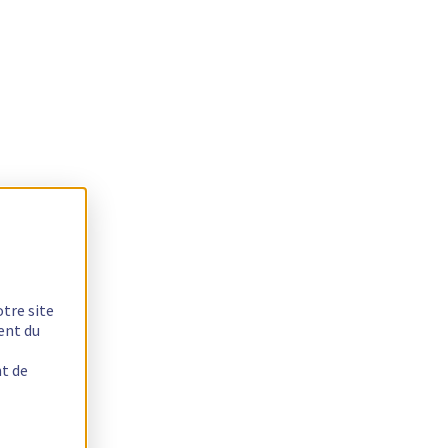
otre site
ent du
nt de