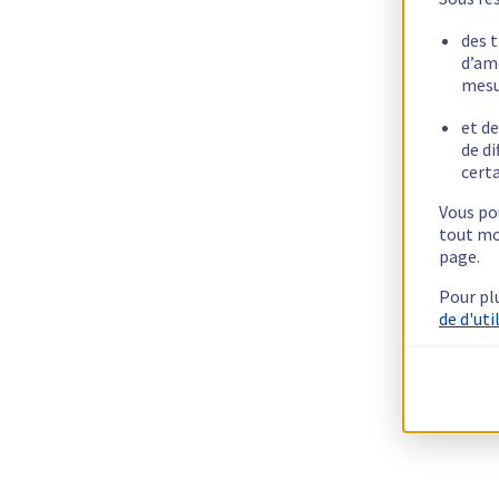
des 
d’am
mesu
et de
de di
certa
Vous pou
tout mo
page.
Pour pl
de d'uti