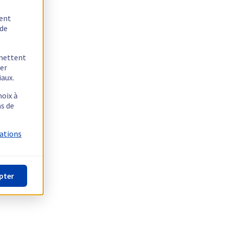
tent
 de
rmettent
ger
iaux.
hoix à
as de
mations
pter