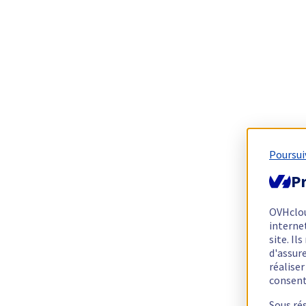
Poursui
Pr
OVHclo
interne
site. I
d'assur
réalise
consen
Sous ré