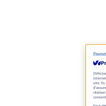
Poursui
Pr
OVHclo
interne
site. I
d'assur
réalise
consen
Sous ré