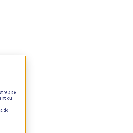
otre site
ent du
nt de