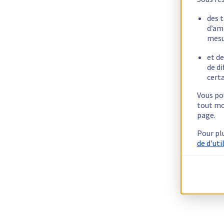
des 
d’am
mesu
et de
de di
certa
Vous pou
tout mo
page.
Pour pl
de d'uti