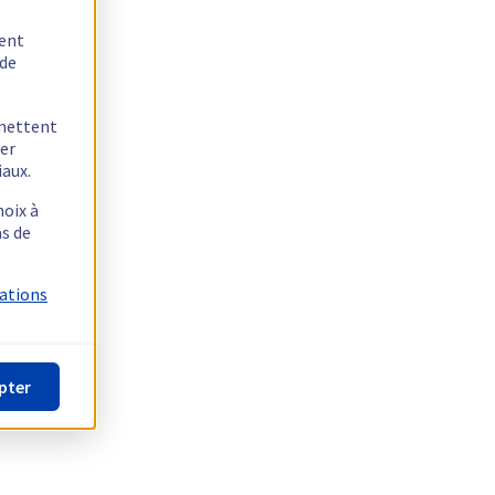
tent
 de
rmettent
ger
iaux.
hoix à
as de
mations
pter