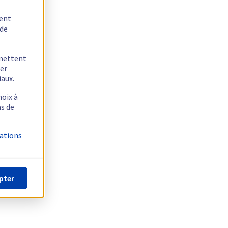
tent
 de
rmettent
ger
iaux.
hoix à
as de
mations
pter