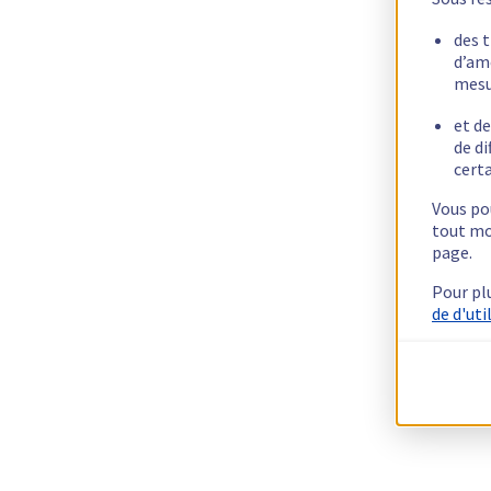
des 
d’am
mesu
et de
de di
certa
Vous pou
tout mo
page.
Pour pl
de d'uti