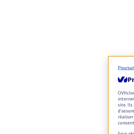
Poursui
Pr
OVHclo
interne
site. I
d'assur
réalise
consen
Sous ré