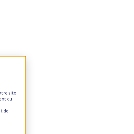
otre site
ent du
nt de