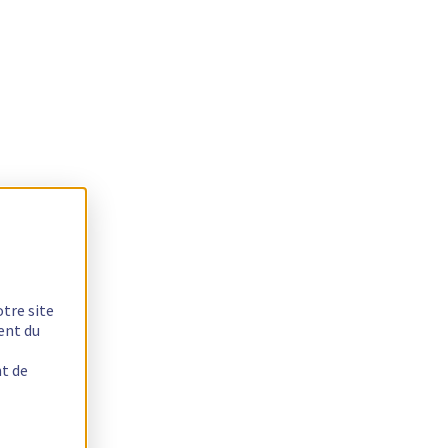
otre site
ent du
nt de