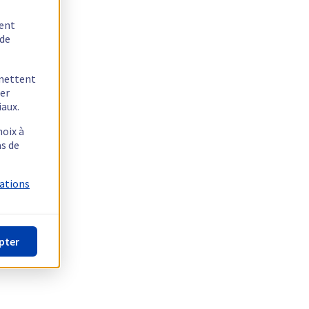
tent
 de
rmettent
ger
iaux.
hoix à
as de
mations
pter