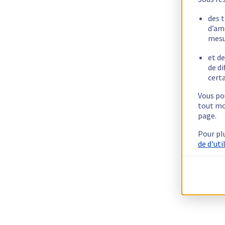
des 
d’am
mesu
et de
de di
certa
Vous pou
tout mo
page.
Pour pl
de d'uti