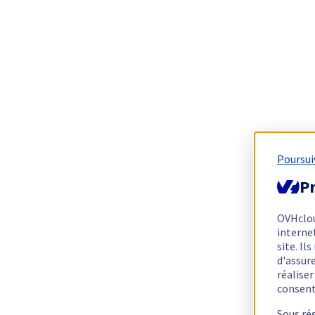
Poursui
Pr
OVHclo
interne
site. I
d'assur
réalise
consen
Sous ré