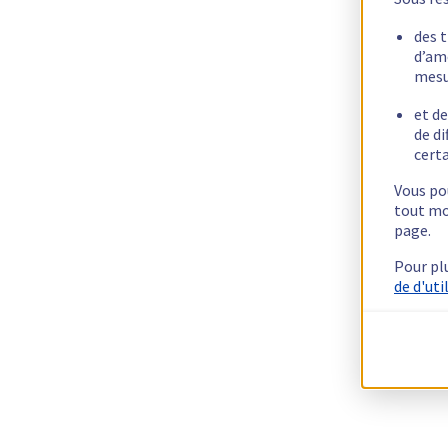
des 
d’am
mesu
et de
de di
certa
Vous pou
tout mo
page.
Pour pl
de d'uti