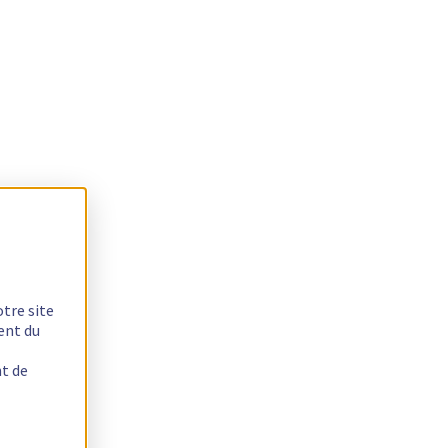
otre site
ent du
nt de