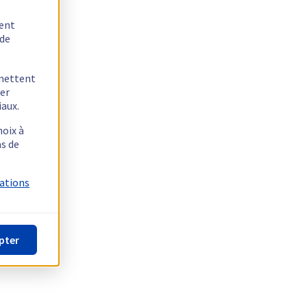
tent
 de
rmettent
ger
iaux.
hoix à
as de
mations
pter