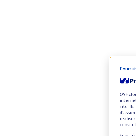
Poursui
Pr
OVHclo
interne
site. I
d'assur
réalise
consen
Sous ré