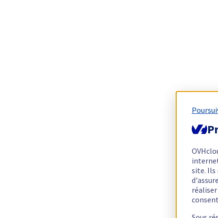
Poursui
Pr
OVHclo
interne
site. I
d'assur
réalise
consen
Sous ré