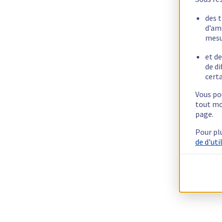
des 
d’am
mesu
et de
de di
certa
Vous pou
tout mo
page.
Pour pl
de d'uti