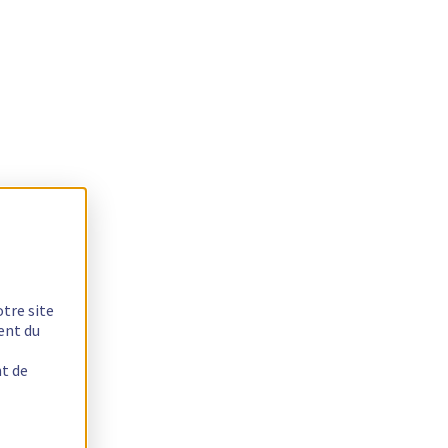
otre site
ent du
nt de