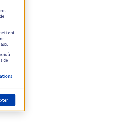
tent
 de
rmettent
ger
iaux.
hoix à
as de
mations
pter