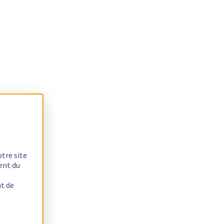
otre site
ent du
nt de