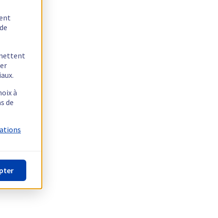
tent
 de
rmettent
ger
iaux.
hoix à
as de
mations
pter