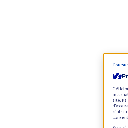
Poursui
Pr
OVHclo
interne
site. I
d'assur
réalise
consen
Sous ré