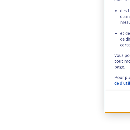
des 
d’am
mesu
et de
de di
certa
Vous pou
tout mo
page.
Pour pl
de d'uti