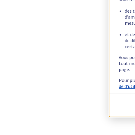
des 
d’am
mesu
et de
de di
certa
Vous pou
tout mo
page.
Pour pl
de d'uti