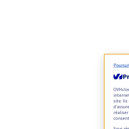
Poursui
Pr
OVHclo
interne
site. I
d'assur
réalise
consen
Sous ré