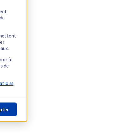
tent
 de
rmettent
ger
iaux.
hoix à
as de
mations
pter