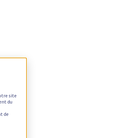
otre site
ent du
nt de