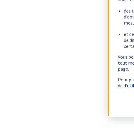
des 
d’am
mesu
et de
de di
certa
Vous pou
tout mo
page.
Pour pl
de d'uti