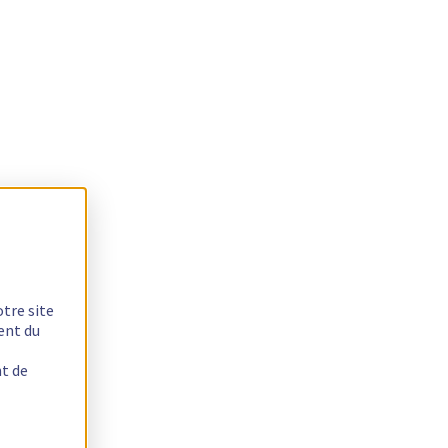
otre site
ent du
nt de