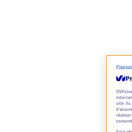
Poursui
Pr
OVHclo
interne
site. I
d'assur
réalise
consen
Sous ré