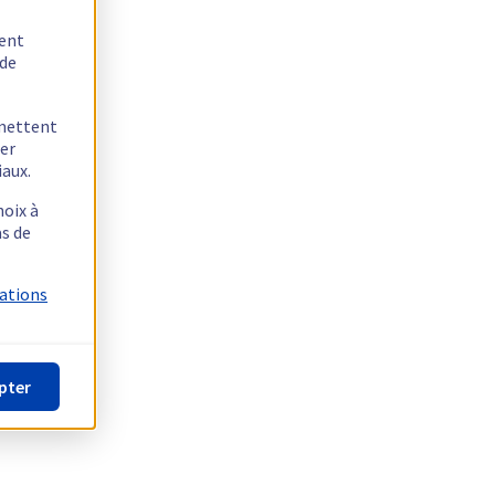
tent
 de
rmettent
ger
iaux.
hoix à
as de
mations
pter