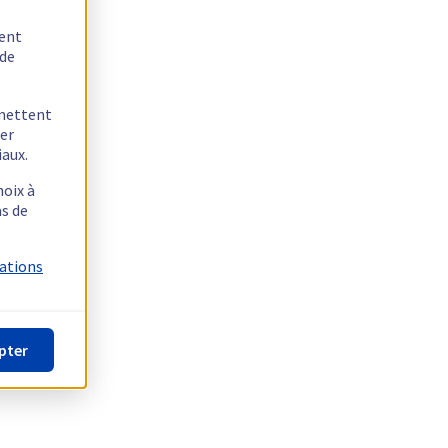
tent
 de
rmettent
ger
iaux.
hoix à
as de
mations
pter