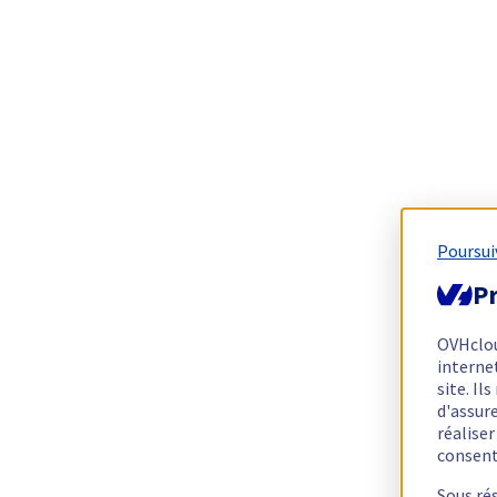
Poursui
Pr
OVHclo
interne
site. I
d'assur
réalise
consen
Sous ré