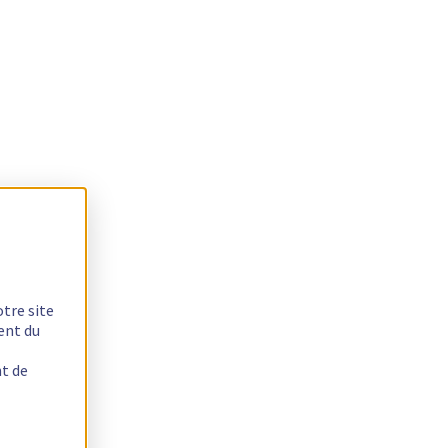
otre site
ent du
nt de