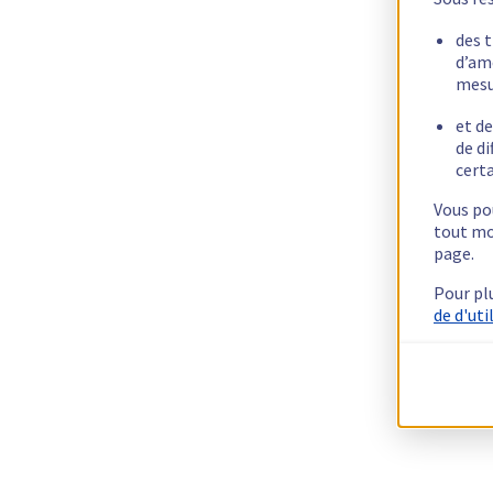
des 
d’am
mesu
et de
de di
certa
Vous pou
tout mo
page.
Pour pl
de d'uti