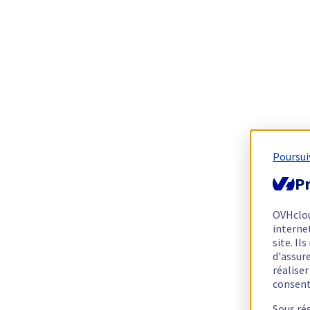
Poursui
Pr
OVHclo
interne
site. I
d'assur
réalise
consen
Sous ré