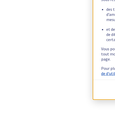
des 
d’am
mesu
et de
de di
certa
Vous pou
tout mo
page.
Pour pl
de d'uti