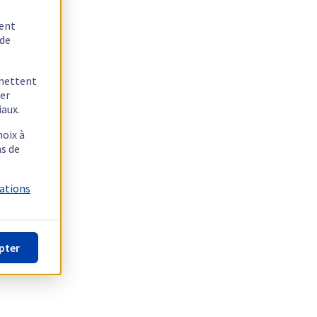
tent
 de
rmettent
ger
iaux.
hoix à
as de
mations
pter