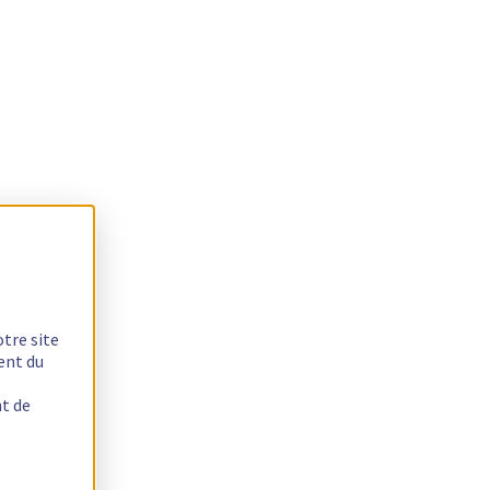
otre site
ent du
nt de